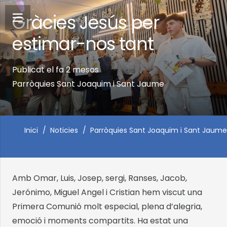
Gràcies Jesús per
estimar-nos tant
Publicat el
fa 2 mesos
Parròquies Sant Joaquim i Sant Jaume
Inici
/
Noticies
/
Parròquies Sant Joaquim i Sant Jaume
Amb Omar, Luis, Josep, sergi, Ranses, Jacob,
Jerónimo, Miguel Angel i Cristian hem viscut una
Primera Comunió molt especial, plena d’alegria,
emoció i moments compartits. Ha estat una