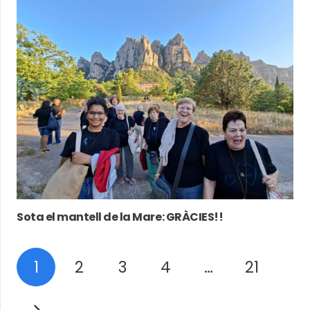
Sota el mantell de la Mare: GRÀCIES!!
1
2
3
4
…
21