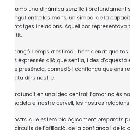
robada amb una dinàmica senzilla i profundament s
 sostingut entre les mans, un símbol de la capac
prenentatges i relacions. Aquell cor representava 
mpartit.
m la cançó Temps d’estimar, hem deixat que fos e
l cos expressés allò que sentia, i des d’aquesta 
xercici de presència, connexió i confiança que ens
e habita dins nostre.
 hem aprofundit en una idea central: l’amor no és 
e modela el nostre cervell, les nostres relacions
ens mostra que estem biològicament preparats per
en els circuits de l’afiliació, de la confiança i de 