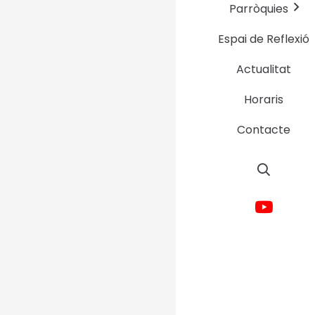
Parròquies
Espai de Reflexió
Cada acte d’amor
molt més enllà 
Actualitat
Horaris
I
GRÀCIES
a cada
Contacte