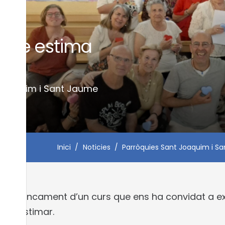
l que estima
mesos
 Joaquim i Sant Jaume
Inici
/
Noticies
/
Parròquies Sant Joaquim i S
t el tancament d’un curs que ens ha convidat a exp
’art d’estimar.