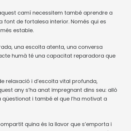
ir aquest camí necessitem també aprendre a
font de fortalesa interior. Només qui es
 més estable.
rada, una escolta atenta, una conversa
ntacte humà té una capacitat reparadora que
e relaxació i d’escolta vital profunda,
quest any s’ha anat impregnant dins seu: allò
ha qüestionat i també el que l’ha motivat a
mpartit quina és la llavor que s’emporta i