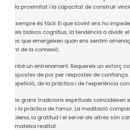
atia, la proximitat i la capacitat de construir vinc
ar no sempre és fàcil. El que sovint ens ho impe
udicis, els biaixos cognitius, la tendència a dividir e
tiques que emergeixen quan ens sentim amenaçats
 damunt de la connexió.
r és també un entrenament. Requereix un esforç c
n les respostes de por per respostes de confiança.
it de la repetició, de la pràctica i de l’experiència
fica i les grans tradicions espirituals coincideixen
vés de la pràctica de l’amor. La meditació compas
tenció plena, la gratitud i el servei als altres són 
 una mateixa realitat.