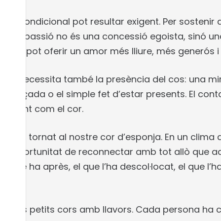
a incondicional pot resultar exigent. Per sosten
tocompassió no és una concessió egoista, sinó una 
’amor pot oferir un amor més lliure, més generós i
na necessita també la presència del cos: una mi
abraçada o el simple fet d’estar presents. El co
la ment com el cor.
s, hem tornat al nostre cor d’esponja. En un clima d
t l’oportunitat de reconnectar amb tot allò que a
 el que ha après, el que l’ha descol·locat, el que l’
t uns petits cors amb llavors. Cada persona ha co