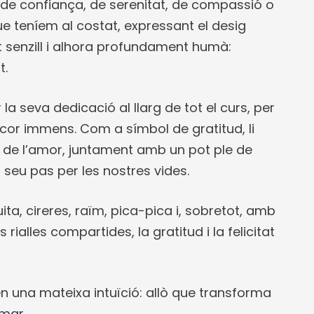
, de confiança, de serenitat, de compassió o
ue teníem al costat, expressant el desig
t senzill i alhora profundament humà:
t.
 seva dedicació al llarg de tot el curs, per
cor immens. Com a símbol de gratitud, li
ta de l’amor, juntament amb un pot ple de
seu pas per les nostres vides.
ta, cireres, raïm, pica-pica i, sobretot, amb
rialles compartides, la gratitud i la felicitat
 en una mateixa intuïció: allò que transforma
imar.