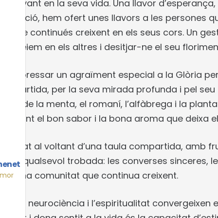
 cultivant en la seva vida. Una llavor d’esperança
tinuació, hem ofert unes llavors a les persones q
em que continués creixent en els seus cors. Un ges
ue veiem en els altres i desitjar-ne el seu florimen
expressar un agraïment especial a la Glòria per la
compartida, per la seva mirada profunda i pel seu 
mes de la menta, el romaní, l’alfàbrega i la plan
evocant el bon sabor i la bona aroma que deixa el 
acabat al voltant d’una taula compartida, amb frui
it a qualsevol trobada: les converses sinceres, les 
menet
rt d’una comunitat que continua creixent.
Amor
all, la neurociència i l’espiritualitat convergeixen
x el cor i dona sentit a la vida és la capacitat d’est