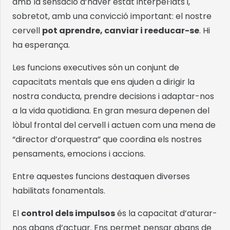
amb la sensació d’haver estat interpel·lats i,
sobretot, amb una convicció important: el nostre
cervell
pot aprendre, canviar i reeducar-se
. Hi
ha esperança.
Les funcions executives són un conjunt de
capacitats mentals que ens ajuden a dirigir la
nostra conducta, prendre decisions i adaptar-nos
a la vida quotidiana. En gran mesura depenen del
lòbul frontal del cervell i actuen com una mena de
“director d’orquestra” que coordina els nostres
pensaments, emocions i accions.
Entre aquestes funcions destaquen diverses
habilitats fonamentals.
El
control dels impulsos
és la capacitat d’aturar-
nos abans d’actuar. Ens permet pensar abans de