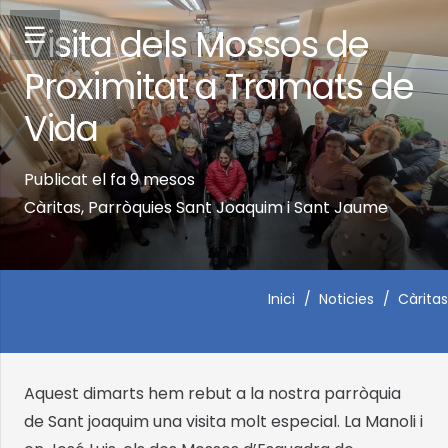
Visita dels Mossos de
Proximitat a Tramats de
Vida
Publicat el
fa 9 mesos
Càritas
,
Parròquies Sant Joaquim i Sant Jaume
Inici
/
Noticies
/
Càritas
Aquest dimarts hem rebut a la nostra parròquia
de Sant joaquim una visita molt especial. La Manoli i