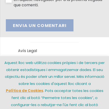
que comenti.
ENVIA UN COMENTARI
Avís Legal
Aquest lloc web utilitza cookies pròpies i de tercers per
Política de privacitat
obtenir estadístiques i emmagatzemar dades. El seu
Política de Cookies
objectiu és poder oferir un millor servei. Més informació
sobre les cookies d'aquest lloc clicant a
Contacte
Política de Cookies
. Pots acceptar totes les cookies
fent clic al botó “Permetre totes les cookies”, o
configurar-les o rebutjar-ne l'ús fent clic al botó
© 2026 Arxiprestat Santa Coloma de Gramenet – Una web de