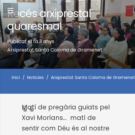
Recés arxiprestal
quaresmal
Publicat el
fa 3 anys
Arxiprestat Santa Coloma de Gramenet
Inici
/
Noticies
/
Arxiprestat Santa Coloma de Gramenet
Matí de pregària guiats pel
Xavi Morlans… matí de
sentir com Déu és al nostre