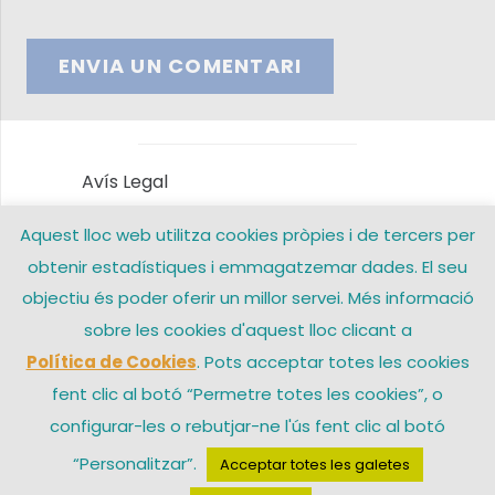
ENVIA UN COMENTARI
Avís Legal
Aquest lloc web utilitza cookies pròpies i de tercers per
Política de privacitat
obtenir estadístiques i emmagatzemar dades. El seu
Política de Cookies
objectiu és poder oferir un millor servei. Més informació
sobre les cookies d'aquest lloc clicant a
Contacte
Política de Cookies
. Pots acceptar totes les cookies
fent clic al botó “Permetre totes les cookies”, o
configurar-les o rebutjar-ne l'ús fent clic al botó
© 2026 Arxiprestat Santa Coloma de Gramenet – Una web de
“Personalitzar”.
Acceptar totes les galetes