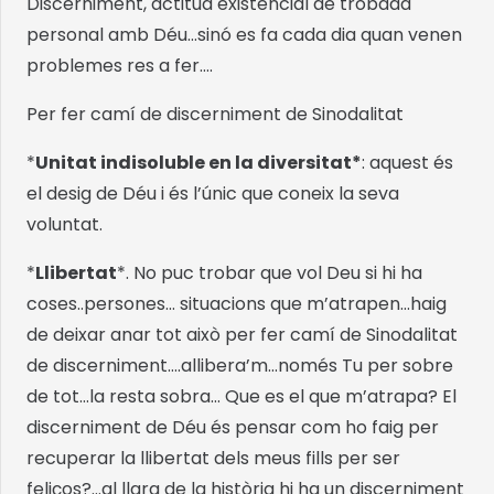
Discerniment, actitud existencial de trobada
personal amb Déu…sinó es fa cada dia quan venen
problemes res a fer….
Per fer camí de discerniment de Sinodalitat
*
Unitat indisoluble en la diversitat*
: aquest és
el desig de Déu i és l’únic que coneix la seva
voluntat.
*
Llibertat
*. No puc trobar que vol Deu si hi ha
coses..persones… situacions que m’atrapen…haig
de deixar anar tot això per fer camí de Sinodalitat
de discerniment….allibera’m…només Tu per sobre
de tot…la resta sobra… Que es el que m’atrapa? El
discerniment de Déu és pensar com ho faig per
recuperar la llibertat dels meus fills per ser
feliços?…al llarg de la història hi ha un discerniment