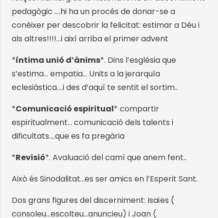
pedagògic ….hi ha un procés de donar-se a
conèixer per descobrir la felicitat: estimar a Déu i
als altres!!!!…i així arriba el primer advent
*
íntima unió d’ànims
*. Dins l’església que
s’estima… empatia… Units a la jerarquía
eclesiástica….i des d’aquí te sentit el sortim..
*
Comunicació espiritual
* compartir
espiritualment… comunicació dels talents i
dificultats….que es fa pregària
*
Revisió
*. Avaluació del camí que anem fent..
Això és Sinodalitat…es ser amics en l’Esperit Sant.
Dos grans figures del discerniment: Isaïes (
consoleu…escolteu…anuncieu) i Joan (.