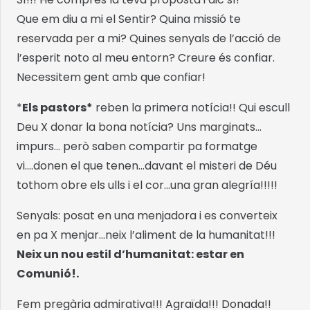
Que em diu a mi el Sentir? Quina missió te
reservada per a mi? Quines senyals de l’acció de
l’esperit noto al meu entorn? Creure és confiar.
Necessitem gent amb que confiar!
*
Els pastors*
reben la primera notícia!! Qui escull
Deu X donar la bona notícia? Uns marginats…
impurs… però saben compartir pa formatge
vi….donen el que tenen…davant el misteri de Déu
tothom obre els ulls i el cor…una gran alegría!!!!!
Senyals: posat en una menjadora i es converteix
en pa X menjar…neix l’aliment de la humanitat!!!
Neix un nou estil d’humanitat: estar en
Comunió!.
Fem pregària admirativa!!! Agraïda!!! Donada!!