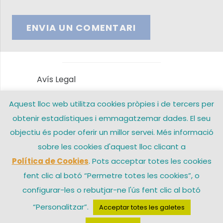
ENVIA UN COMENTARI
Avís Legal
Aquest lloc web utilitza cookies pròpies i de tercers per
Política de privacitat
obtenir estadístiques i emmagatzemar dades. El seu
Política de Cookies
objectiu és poder oferir un millor servei. Més informació
sobre les cookies d'aquest lloc clicant a
Contacte
Política de Cookies
. Pots acceptar totes les cookies
fent clic al botó “Permetre totes les cookies”, o
configurar-les o rebutjar-ne l'ús fent clic al botó
© 2026 Arxiprestat Santa Coloma de Gramenet – Una web de
“Personalitzar”.
Acceptar totes les galetes