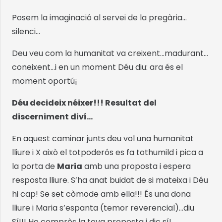
Posem la imaginació al servei de la pregària…
silenci…
Deu veu com la humanitat va creixent…madurant…
coneixent…i en un moment Déu diu: ara és el
moment oportú¡
Déu decideix néixer!!! Resultat del
discerniment diví…
En aquest caminar junts deu vol una humanitat
lliure i X això el totpoderós es fa tothumild i pica a
la porta de
Maria
amb una proposta i espera
resposta lliure. S’ha anat buidat de si mateixa i Déu
hi cap! Se set còmode amb ella!!! És una dona
lliure i Maria s’espanta (temor reverencial)…diu
Sí!!! He comprès la teva proposta i dic sí!