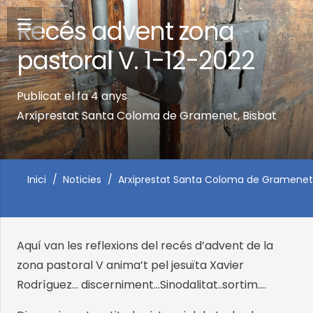
Recés advent zona
pastoral V. 1-12-2022
Publicat el
fa 4 anys
Arxiprestat Santa Coloma de Gramenet
,
Bisbat
Inici
/
Noticies
/
Arxiprestat Santa Coloma de Gramenet
Aquí van les reflexions del recés d’advent de la
zona pastoral V anima’t pel jesuïta Xavier
Rodríguez… discerniment…Sinodalitat..sortim….