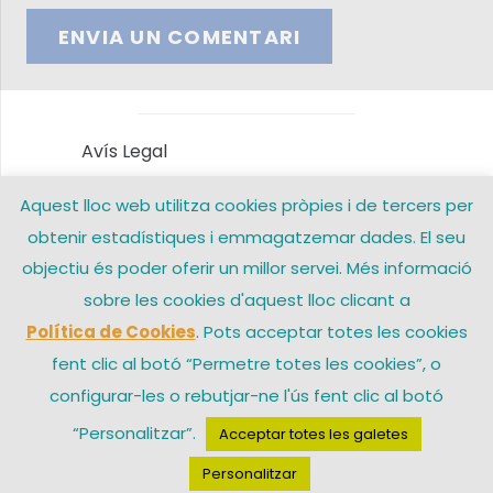
ENVIA UN COMENTARI
Avís Legal
Aquest lloc web utilitza cookies pròpies i de tercers per
Política de privacitat
obtenir estadístiques i emmagatzemar dades. El seu
Política de Cookies
objectiu és poder oferir un millor servei. Més informació
sobre les cookies d'aquest lloc clicant a
Contacte
Política de Cookies
. Pots acceptar totes les cookies
fent clic al botó “Permetre totes les cookies”, o
configurar-les o rebutjar-ne l'ús fent clic al botó
© 2026 Arxiprestat Santa Coloma de Gramenet – Una web de
“Personalitzar”.
Acceptar totes les galetes
Personalitzar