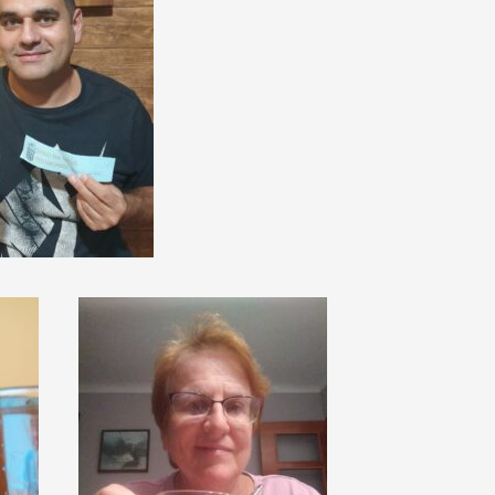
de
vídeo