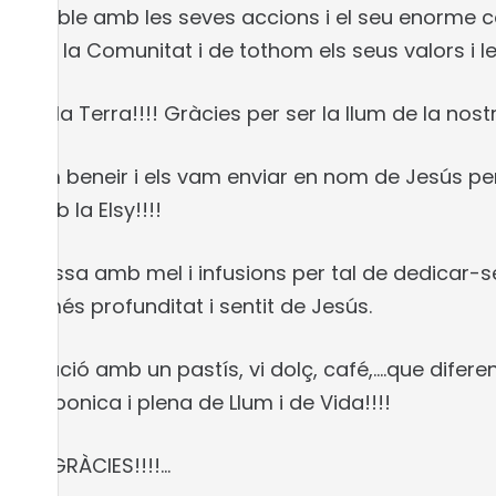
n possible amb les seves accions i el seu enorme 
ió de la Comunitat i de tothom els seus valors i le
l de la Terra!!!! Gràcies per ser la llum de la nostr
ls vam beneir i els vam enviar en nom de Jesús per 
s amb la Elsy!!!!
una tassa amb mel i infusions per tal de dedicar-
amb més profunditat i sentit de Jesús.
lebració amb un pastís, vi dolç, café,….que difere
més bonica i plena de Llum i de Vida!!!!
ES!!! GRÀCIES!!!!…