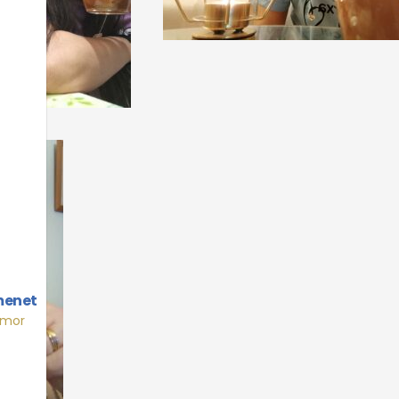
menet
Amor