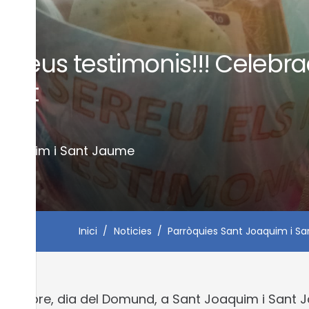
 meus testimonis!!! Celebra
ent
nys
 Joaquim i Sant Jaume
Inici
/
Noticies
/
Parròquies Sant Joaquim i S
’octubre, dia del Domund, a Sant Joaquim i Sant Ja