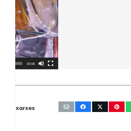
00:08
r les xarxes