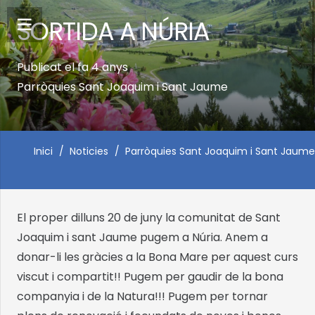
SORTIDA A NÚRIA
Publicat el
fa 4 anys
Parròquies Sant Joaquim i Sant Jaume
Inici
/
Noticies
/
Parròquies Sant Joaquim i Sant Jaume
El proper dilluns 20 de juny la comunitat de Sant
Joaquim i sant Jaume pugem a Núria. Anem a
donar-li les gràcies a la Bona Mare per aquest curs
viscut i compartit!! Pugem per gaudir de la bona
companyia i de la Natura!!! Pugem per tornar