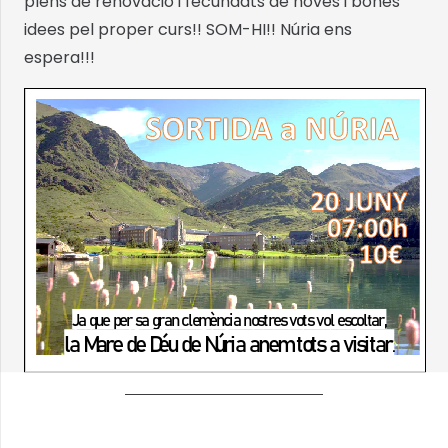
plens de renovació i fecundats de noves i bones
idees pel proper curs!! SOM-HI!! Núria ens
espera!!!