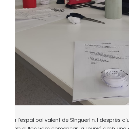
ollir a l’espai polivalent de Singuerlin. I després d
es amb el lloc vam començar la reunió amb una 