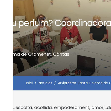
el teu perfum? Coordinador
al
nys
ta Coloma de Gramenet
,
Càritas
Inici
/
Noticies
/
Arxiprestat Santa Coloma de
erfum? …escolta, acollida, empoderament, amor,…d