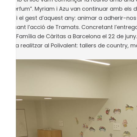
re “perfum”. Myriam i Azu van continuar amb els d
pus i el gest d’aquest any: animar a adherir-nos
 Revisant l’acció de Tramats. Concretant l’entrega
de la Família de Càritas a Barcelona el 22 de juny
tats a realitzar al Polivalent: tallers de country, m
sims…