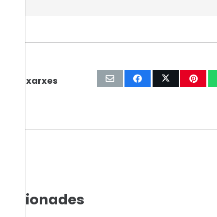
r les xarxes
relacionades