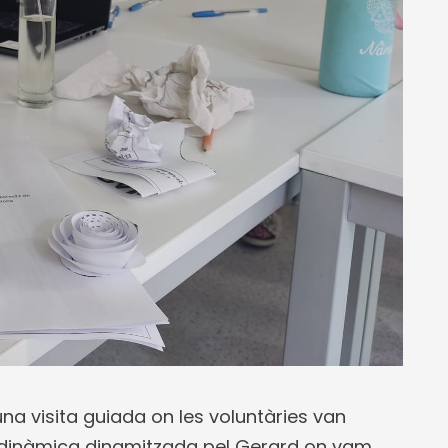
’una visita guiada on les voluntàries van
dinàmica dinamitzada pel Gerard on vam