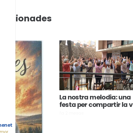
relacionades
La nostra melodia: una
festa per compartir la 
fa 2 mesos
menet
Amor