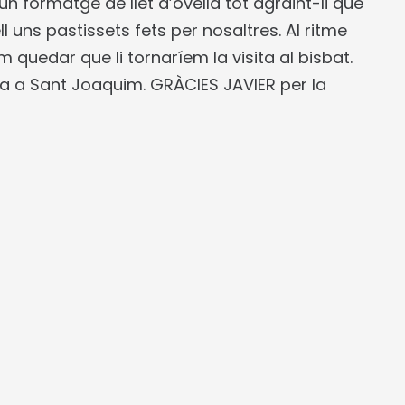
un formatge de llet d’ovella tot agraint-li que
uns pastissets fets per nosaltres. Al ritme
 quedar que li tornaríem la visita al bisbat.
ra a Sant Joaquim. GRÀCIES JAVIER per la