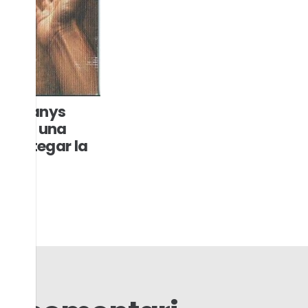
d, 25 anys
geli: una
er bategar la