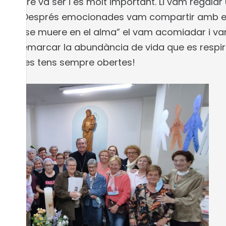
va mare va ser i es molt important. Li vam regalar 
pastor. Després emocionades vam compartir amb ell 
” algo se muere en el alma” el vam acomiadar i vam
ït va remarcar la abundància de vida que es respi
portes les tens sempre obertes!