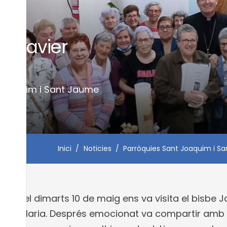
be Javier
nys
 Joaquim i Sant Jaume
Inici
/
Noticies
/
Parròquies Sant Joaquim i S
ria el dimarts 10 de maig ens va visita el bisbe Jav
s de Maria. Després emocionat va compartir amb n