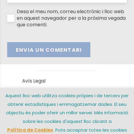
Desa el meu nom, correu electrònic i lloc web
en aquest navegador per a la pròxima vegada
que comenti.
ENVIA UN COMENTARI
Avís Legal
Aquest lloc web utilitza cookies pròpies i de tercers per
Política de privacitat
obtenir estadístiques i emmagatzemar dades. El seu
Política de Cookies
objectiu és poder oferir un millor servei. Més informació
sobre les cookies d'aquest lloc clicant a
Contacte
Política de Cookies
. Pots acceptar totes les cookies