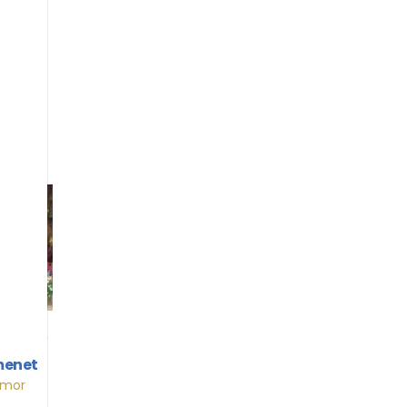
G
cos de
menet
Amor