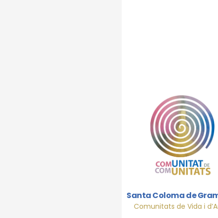
AC
encuentro de lai
parroquias de la
Santa Coloma de Gra
Acción Católica
Comunitats de Vida i d’
General