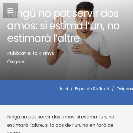
Ningú no pot servir dos
amos: si estima l’un, no
estimarà l’altre
Publicat el
fa 4 anys
Òxigens
Inici
/
Espai de Reflexió
/
Òxigens
Ningú no pot servir dos amos: si estima l’un, no
estimarà l’altre, si fa cas de l’un, no en farà de