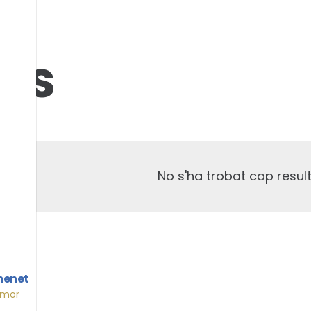
os
No s'ha trobat cap result
menet
Amor