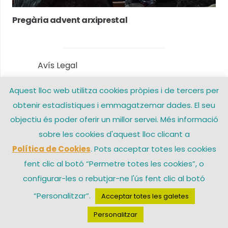
Pregària advent arxiprestal
Avís Legal
Aquest lloc web utilitza cookies pròpies i de tercers per
Política de privacitat
obtenir estadístiques i emmagatzemar dades. El seu
Política de Cookies
objectiu és poder oferir un millor servei. Més informació
sobre les cookies d'aquest lloc clicant a
Contacte
Política de Cookies
. Pots acceptar totes les cookies
fent clic al botó “Permetre totes les cookies”, o
configurar-les o rebutjar-ne l'ús fent clic al botó
© 2026 Arxiprestat Santa Coloma de Gramenet – Una web de
“Personalitzar”.
Acceptar totes les galetes
Personalitzar