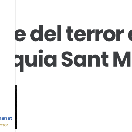
je del terror 
òquia Sant M
menet
Amor