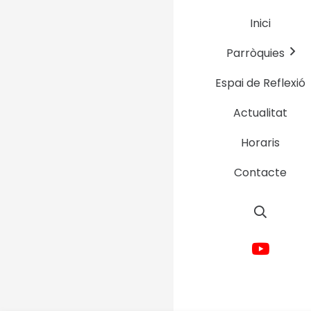
pasaje del terror
Inici
Parròquia Sant M
Parròquies
Espai de Reflexió
Actualitat
Horaris
Contacte
Avís Legal