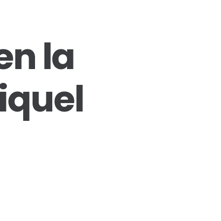
en la
iquel