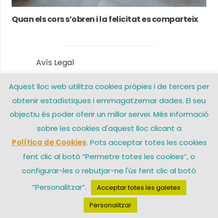
Quan els cors s’obren i la felicitat es comparteix
Avís Legal
Aquest lloc web utilitza cookies pròpies i de tercers per
Política de privacitat
obtenir estadístiques i emmagatzemar dades. El seu
Política de Cookies
objectiu és poder oferir un millor servei. Més informació
sobre les cookies d'aquest lloc clicant a
Contacte
Política de Cookies
. Pots acceptar totes les cookies
fent clic al botó “Permetre totes les cookies”, o
configurar-les o rebutjar-ne l'ús fent clic al botó
© 2026 Arxiprestat Santa Coloma de Gramenet – Una web de
“Personalitzar”.
Acceptar totes les galetes
Personalitzar