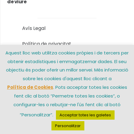
de viure
Avís Legal
Política de privacitat
Aquest lloc web utilitza cookies pròpies i de tercers per
Política de Cookies
obtenir estadístiques i emmagatzemar dades. El seu
objectiu és poder oferir un millor servei. Més informació
Contacte
sobre les cookies d'aquest lloc clicant a
Política de Cookies
. Pots acceptar totes les cookies
fent clic al botó “Permetre totes les cookies”, o
© 2026 Arxiprestat Santa Coloma de Gramenet – Una web de
configurar-les o rebutjar-ne l'ús fent clic al botó
“Personalitzar”.
Acceptar totes les galetes
Personalitzar