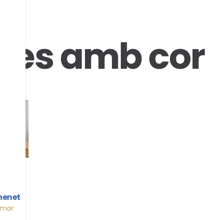
les amb cor
IES
er
menet
Amor