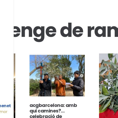
menge de ra
acgbarcelona: amb
menet
qui camines?…
Amor
celebració de