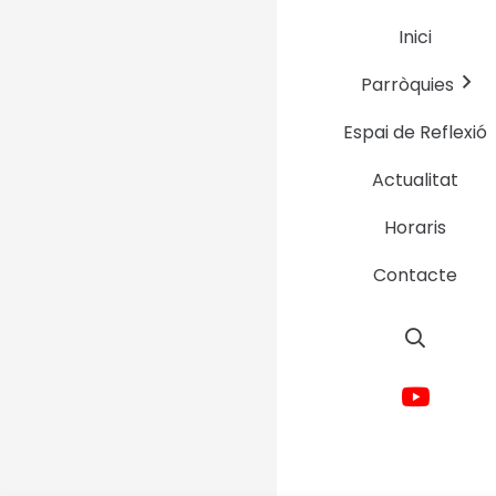
Inici
Aclamem Jesus!
Parròquies
niu de vida!!!
Espai de Reflexió
Actualitat
Horaris
Contacte
Avís Legal