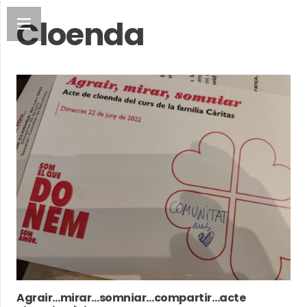
Cloenda
Agrair…mirar…somniar…compartir…acte