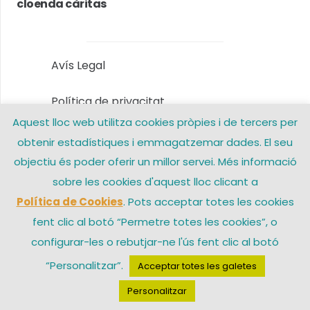
cloenda càritas
Avís Legal
Política de privacitat
Aquest lloc web utilitza cookies pròpies i de tercers per
Política de Cookies
obtenir estadístiques i emmagatzemar dades. El seu
objectiu és poder oferir un millor servei. Més informació
Contacte
sobre les cookies d'aquest lloc clicant a
Política de Cookies
. Pots acceptar totes les cookies
fent clic al botó “Permetre totes les cookies”, o
© 2026 Arxiprestat Santa Coloma de Gramenet – Una web de
configurar-les o rebutjar-ne l'ús fent clic al botó
“Personalitzar”.
Acceptar totes les galetes
Personalitzar