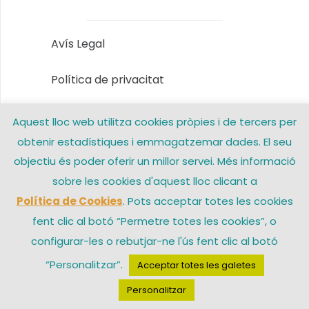
Avís Legal
Política de privacitat
Política de Cookies
Aquest lloc web utilitza cookies pròpies i de tercers per
obtenir estadístiques i emmagatzemar dades. El seu
Contacte
objectiu és poder oferir un millor servei. Més informació
sobre les cookies d'aquest lloc clicant a
© 2026 Arxiprestat Santa Coloma de Gramenet – Una web de
Política de Cookies
. Pots acceptar totes les cookies
fent clic al botó “Permetre totes les cookies”, o
configurar-les o rebutjar-ne l'ús fent clic al botó
“Personalitzar”.
Acceptar totes les galetes
Personalitzar