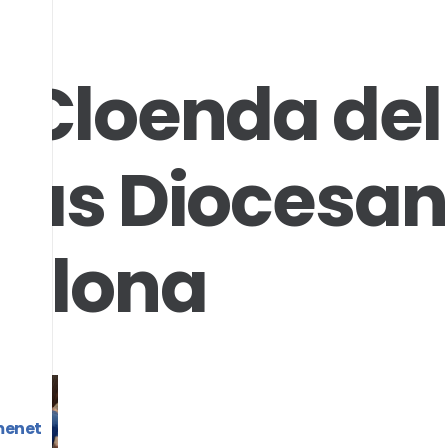
 Cloenda del
tas Diocesan
celona
menet