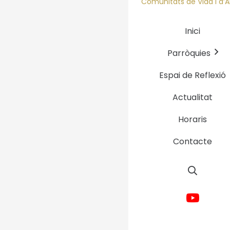
Comunitats de Vida i d’
Inici
Parròquies
Acte Cloenda del
de Càritas Dioc
Espai de Reflexió
de Barcelona
Actualitat
Horaris
Contacte
Avís Legal